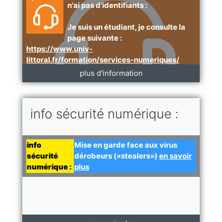
n'ai pas d'identifiants :
Je suis un étudiant, je consulte la
page suivante :
https://www.univ-
littoral.fr/formation/services-numeriques/
plus d'information
Je suis un personnel, j'écris à :
assistance-compte-numerique@univ-
littoral.fr
info sécurité numérique :
info
Mise en garde face aux virus
sécurité
dérobeurs («stealers»)
en savoir
numérique :
plus