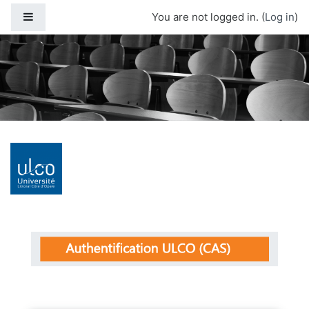
Skip to main content
Side panel
You are not logged in. (
Log in
)
Moodle ULCO